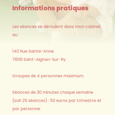
Une séance dure environ 1 heure et se compose de :
Informations pratiques
un dialogue préalable
des exercices de
Les séances se déroulent dans mon cabinet
relaxation dynamique
et de
au :
respiration
un exercice de
relâchement musculaire
et une
140 Rue Sainte-Anne
visualisation
d'images agréables.
76116 Saint-Aignan-Sur-Ry
un temps de parole qui laisse libre cours à
l'
expression de ses ressentis
pendant la séance.
Groupes de 4 personnes maximum.
Le travail repose sur des exercices :
Séances de 30 minutes chaque semaine
qui associent des
(soit 25 séances) : 50 euros par trimestre et
mouvements doux
(les muscles
sont mis en mouvement pour mieux percevoir les
par personne.