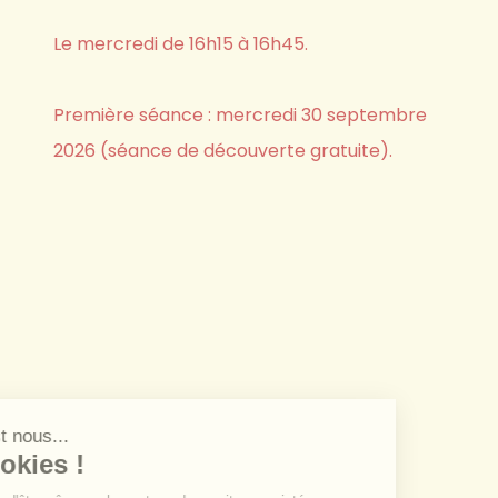
sensations du corps) à une
respiration contrôlée
(élément essentiel de la pratique sophrologique)
Le mercredi de 16h15 à 16h45.
pour relâcher ses tensions et canaliser ses pensées
Première séance : mercredi 30 septembre
et ses émotions.
de
2026 (séance de découverte gratuite).
projections mentales positives
pour stimuler
son mental et son potentiel.