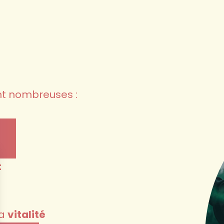
nt nombreuses :
t
la
vitalité