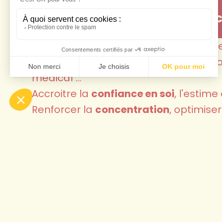
Développer ses capac
Se préparer à un
événement
: entreti
public, permis de conduire, compétitio
médical ...
Accroitre la
confiance en soi
, l'estime
Renforcer la
concentration
, optimiser
Mieux vivre au quotid
Gérer les
émotions
, surmonter le
stre
Accompagner la
maladie
, soulager l
Aider à gérer une
phobie
ou une
puls