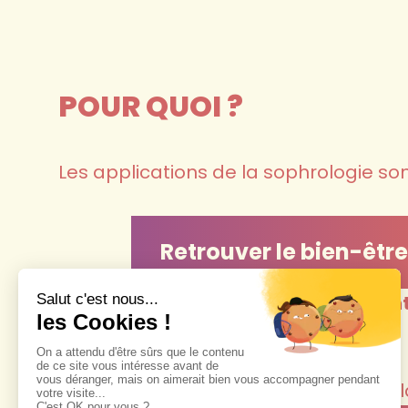
POUR QUOI ?
Les applications de la sophrologie so
Retrouver le bien-être
Vivre
sereinement
le
moment présen
Lâcher prise
, prendre du recul
Retrouver un
sommeil
réparateur
Améliorer la
respiration
, développer 