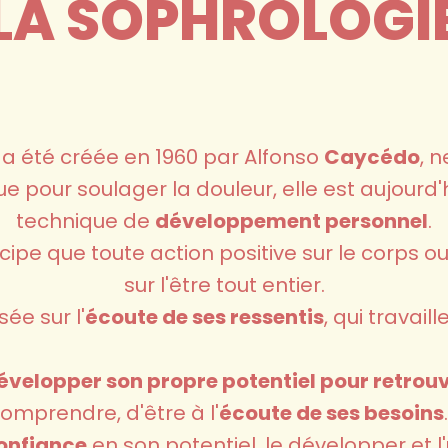
LA SOPHROLOGI
 a été créée en 1960 par Alfonso
Caycédo
, 
e pour soulager la douleur, elle est aujourd
technique de
développement personnel
.
cipe que toute action positive sur le corps o
sur l'être tout entier.
ée sur l'
écoute de ses ressentis
, qui travaill
évelopper son propre potentiel pour retrouv
omprendre, d'être à l'
écoute de ses besoins
onfiance
en son potentiel, le développer et l