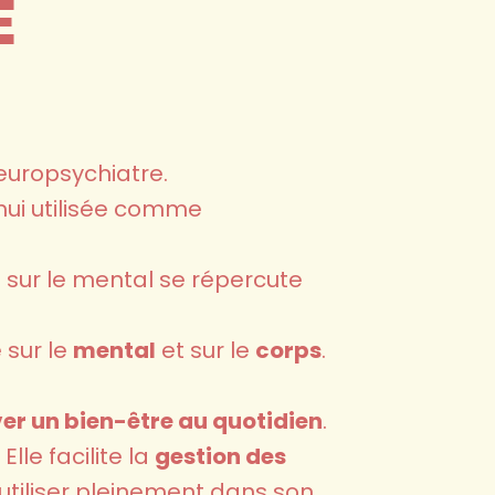
E
neuropsychiatre.
'hui utilisée comme
u sur le mental se répercute
e sur
le
mental
et sur le
corps
.
er un bien-être au quotidien
.
. Elle facilite la
gestion des
'utiliser pleinement dans son