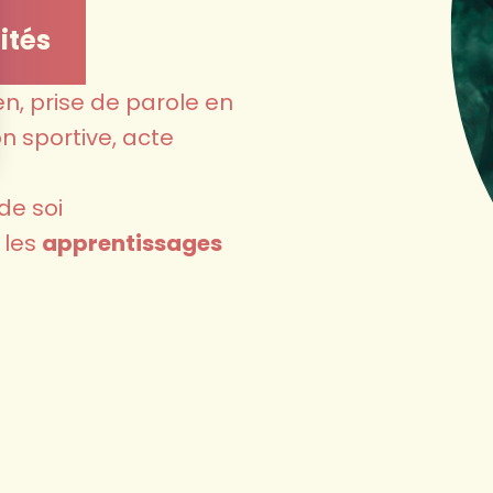
ités
en, prise de parole en
n sportive, acte
 de soi
 les
apprentissages
ien
ss
, l'
anxiété
a
douleur
ion