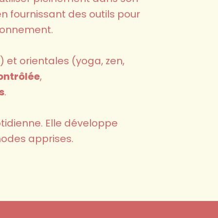
 fournissant des outils pour
ironnement.
) et orientales (yoga, zen,
ontrôlée
,
s
.
otidienne. Elle développe
hodes apprises.